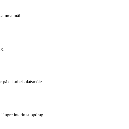
t samma mål.
ng.
r på ett arbetsplatsmöte.
i längre interimsuppdrag.